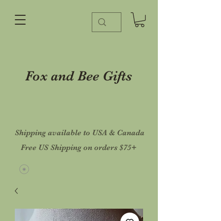
Fox and Bee Gifts
Shipping available to USA & Canada
Free US Shipping on orders $75+