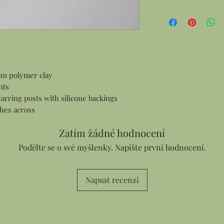
rom polymer clay
nts
earring posts with silicone backings
hes across
Zatím žádné hodnocení
Podělte se o své myšlenky. Napište první hodnocení.
Napsat recenzi