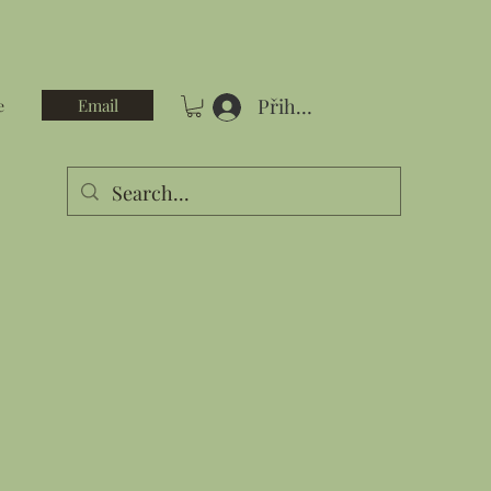
Přihlásit se
Email
e