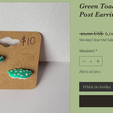
Green Toa
Post Earri
Běž
 10,00 US$ 
6,0
Moving Clear Out Sal
cen
Množství
*
Zbývá už jen 1
Přidat do košíku