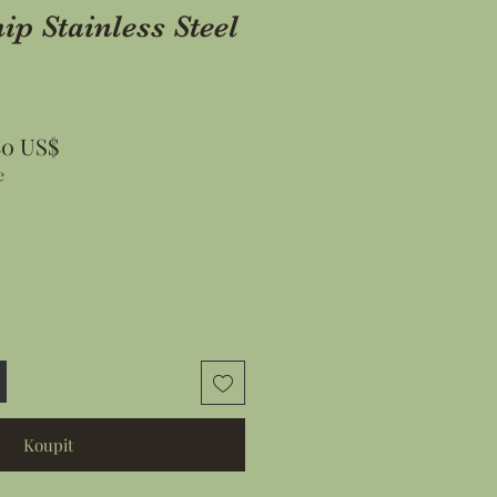
ip Stainless Steel
ná
Zvýhodněná
80 US$
e
a
cena
Koupit