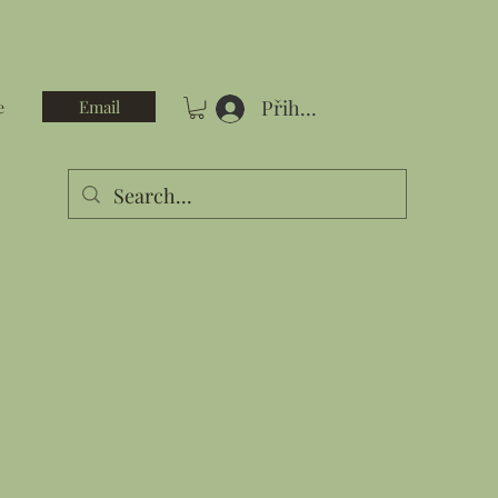
Přihlásit se
Email
e