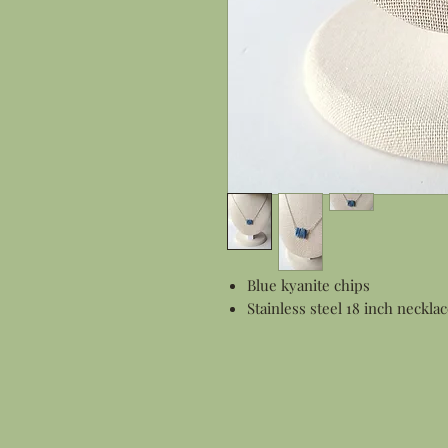
Blue kyanite chips
Stainless steel 18 inch neckla