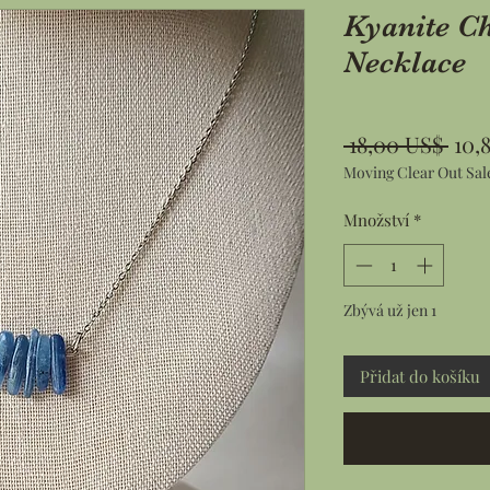
Kyanite Ch
Necklace
Běž
 18,00 US$ 
10,
Moving Clear Out Sal
cen
Množství
*
Zbývá už jen 1
Přidat do košíku