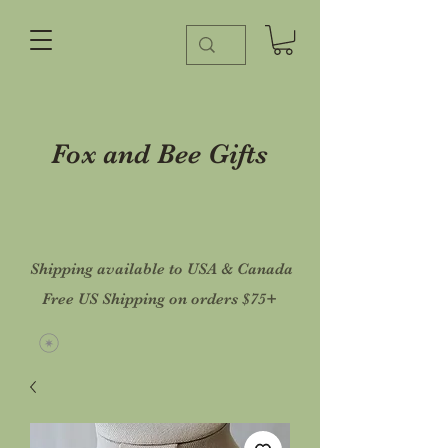
Fox and Bee Gifts
Shipping available to USA & Canada
Free US Shipping on orders $75+