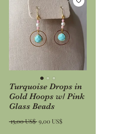
Turquoise Drops in
Gold Hoops w/ Pink
Glass Beads
Běžná
Zvýhodněná
 15,00 US$ 
9,00 US$
cena
cena