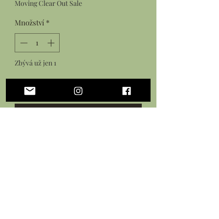
Moving Clear Out Sale
Množství
*
Zbývá už jen 1
Přidat do košíku
Koupit
Faux turquoise drops in gold
hoops with faceted pink glass
beads and pearls
Gold plated earring hooks