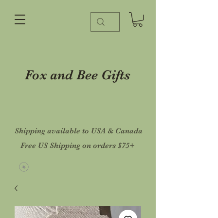
Fox and Bee Gifts
Shipping available to USA & Canada
Free US Shipping on orders $75+